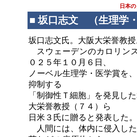
日本の
■ 坂口志文 （生理学・
坂口志文氏。大阪大栄誉教授
スウェーデンのカロリンス
０２５年１０月６日、
ノーベル生理学・医学賞を
抑制する
「制御性Ｔ細胞」を発見した
大栄誉教授（７４）ら
日米３氏に贈ると発表した
人間には、体内に侵入した