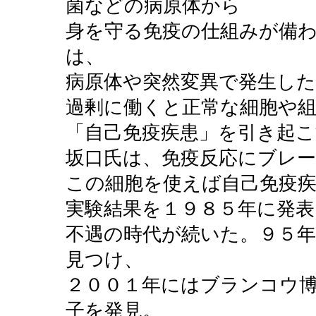
菌などの病原体から
身を守る免疫の仕組みが備
は、
病原体や突然変異で発生し
過剰に働くと正常な細胞や
「自己免疫疾患」を引き起こ
坂口氏は、免疫反応にブレ
この細胞を使えば自己免疫
実験結果を１９８５年に発
不遇の時代が続いた。９５
見つけ、
２００１年にはブランコウ
子を発見。