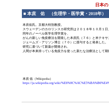
日本の
■ 本庶 佑 （生理学・医学賞・2018年）
本庶佑氏。京都大特別教授。
スウェーデンのカロリンスカ研究所は２０１８年１０月１日
同年のノーベル医学生理学賞を、
がんの新しい免疫療法を開発した本庶氏（７６）と米テキサ
ジェームズ・アリソン博士（７０）に授与すると発表した。
研究に基づいて新薬が開発され、
人間が本来持っている免疫力を使った新たな治療法として期
本庶 佑（Wikipedia）
https://ja.wikipedia.org/wiki/%E6%9C%AC%E5%BA%B6%E