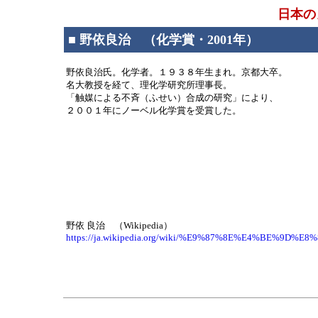
日本の
■ 野依良治 （化学賞・2001年）
野依良治氏。化学者。１９３８年生まれ。京都大卒。
名大教授を経て、理化学研究所理事長。
「触媒による不斉（ふせい）合成の研究」により、
２００１年にノーベル化学賞を受賞した。
野依 良治 （Wikipedia）
https://ja.wikipedia.org/wiki/%E9%87%8E%E4%BE%9D%