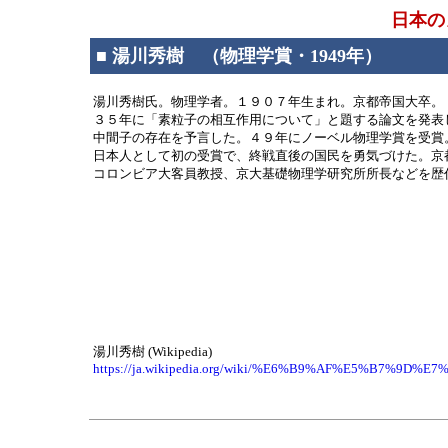
日本の
■ 湯川秀樹 （物理学賞・1949年）
湯川秀樹氏。物理学者。１９０７年生まれ。京都帝国大卒。
３５年に「素粒子の相互作用について」と題する論文を発表
中間子の存在を予言した。４９年にノーベル物理学賞を受賞
日本人として初の受賞で、終戦直後の国民を勇気づけた。京
コロンビア大客員教授、京大基礎物理学研究所所長などを歴
湯川秀樹 (Wikipedia)
https://ja.wikipedia.org/wiki/%E6%B9%AF%E5%B7%9D%