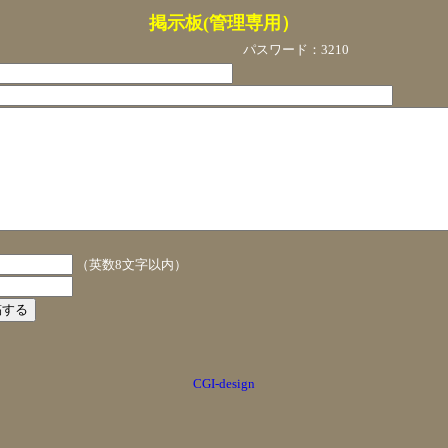
掲示板(管理専用）
パスワード：3210
（英数8文字以内）
CGI-design