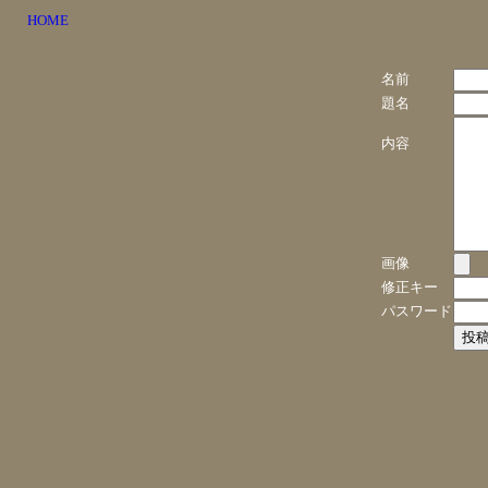
HOME
名前
題名
内容
画像
修正キー
パスワード